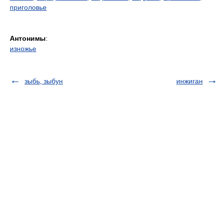
приголовье
Антонимы
:
изножье
зыбь, зыбун
инжиган