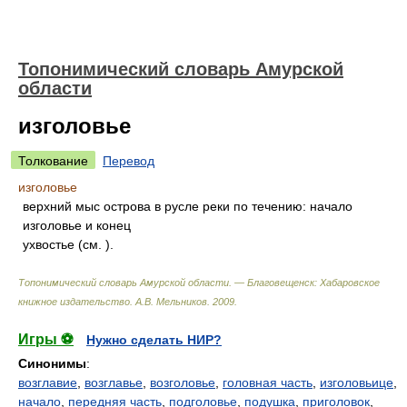
Топонимический словарь Амурской
области
изголовье
Толкование
Перевод
изголовье
верхний мыс острова в русле реки по течению: начало
изголовье и конец
ухвостье (см. ).
Топонимический словарь Амурской области. — Благовещенск: Хабаровское
книжное издательство
.
А.В. Мельников
.
2009
.
Игры ⚽
Нужно сделать НИР?
Синонимы
:
возглавие
,
возглавье
,
возголовье
,
головная часть
,
изголовьице
,
начало
,
передняя часть
,
подголовье
,
подушка
,
приголовок
,