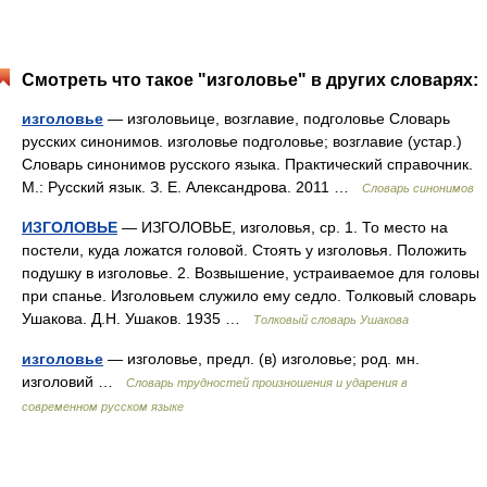
Смотреть что такое "изголовье" в других словарях:
изголовье
— изголовьице, возглавие, подголовье Словарь
русских синонимов. изголовье подголовье; возглавие (устар.)
Словарь синонимов русского языка. Практический справочник.
М.: Русский язык. З. Е. Александрова. 2011 …
Словарь синонимов
ИЗГОЛОВЬЕ
— ИЗГОЛОВЬЕ, изголовья, ср. 1. То место на
постели, куда ложатся головой. Стоять у изголовья. Положить
подушку в изголовье. 2. Возвышение, устраиваемое для головы
при спанье. Изголовьем служило ему седло. Толковый словарь
Ушакова. Д.Н. Ушаков. 1935 …
Толковый словарь Ушакова
изголовье
— изголовье, предл. (в) изголовье; род. мн.
изголовий …
Словарь трудностей произношения и ударения в
современном русском языке