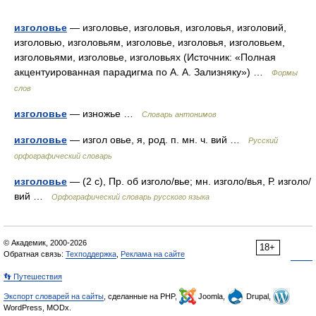
изголовье
— изголовье, изголовья, изголовья, изголовий,
изголовью, изголовьям, изголовье, изголовья, изголовьем,
изголовьями, изголовье, изголовьях (Источник: «Полная
акцентуированная парадигма по А. А. Зализняку») …
Формы
слов
изголовье
— изножье …
Словарь антонимов
изголовье
— изгол овье, я, род. п. мн. ч. вий …
Русский
орфографический словарь
изголовье
— (2 с), Пр. об изголо/вье; мн. изголо/вья, Р. изголо/
вий …
Орфографический словарь русского языка
© Академик, 2000-2026
18+
Обратная связь:
Техподдержка
,
Реклама на сайте
👣 Путешествия
Экспорт словарей на сайты
, сделанные на PHP,
Joomla,
Drupal,
WordPress, MODx.